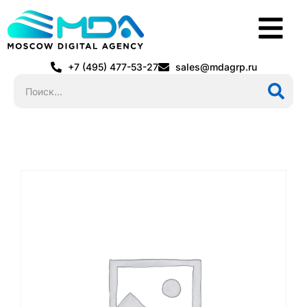
+7 (495) 477-53-27
sales@mdagrp.ru