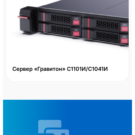
Сервер «Гравитон» С1101И/С1041И