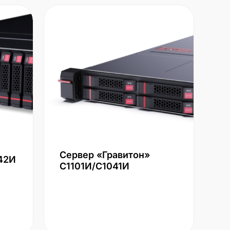
Сервер «Гравитон»
42И
С1101И/С1041И