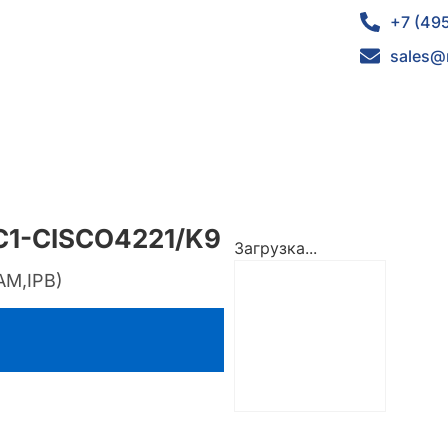
+7 (49
sales@
C1-CISCO4221/K9
Загрузка...
AM,IPB)