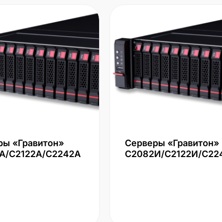
ры «Гравитон»
Серверы «Гравитон»
А/С2122А/С2242А
С2082И/С2122И/С22