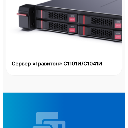
Сервер «Гравитон» С1101И/С1041И