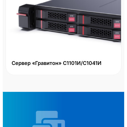
Сервер «Гравитон» С1101И/С1041И