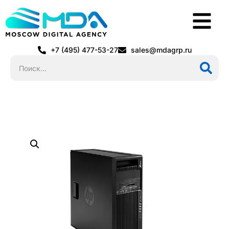
+7 (495) 477-53-27
sales@mdagrp.ru