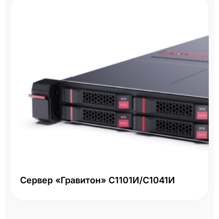
Сервер «Гравитон» С1101И/С1041И