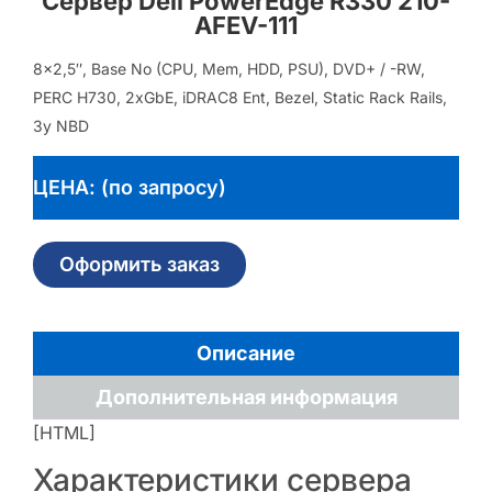
Сервер Dell PowerEdge R330 210-
AFEV-111
8×2,5″, Base No (CPU, Mem, HDD, PSU), DVD+ / -RW,
PERC H730, 2xGbE, iDRAC8 Ent, Bezel, Static Rack Rails,
3y NBD
ЦЕНА: (по запросу)
Оформить заказ
Описание
Дополнительная информация
[HTML]
Характеристики сервера