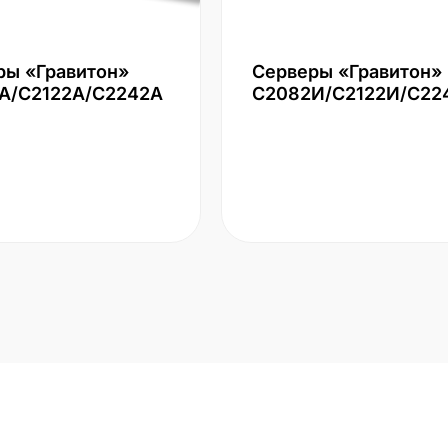
ры «Гравитон»
Серверы «Гравитон»
А/С2122А/С2242А
С2082И/С2122И/С22