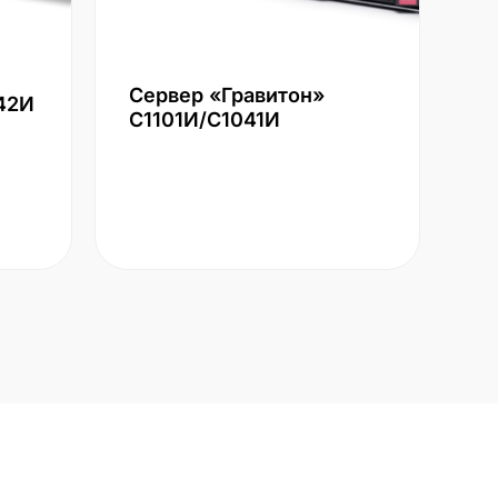
Сервер «Гравитон»
42И
С1101И/С1041И