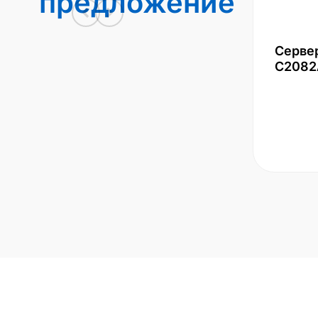
предложение
Серве
С2082