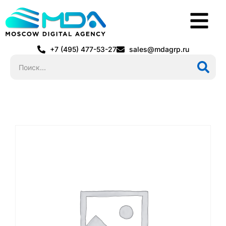
+7 (495) 477-53-27
sales@mdagrp.ru