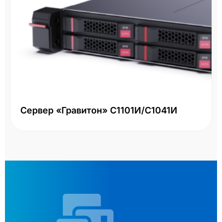
Сервер «Гравитон» С1101И/С1041И