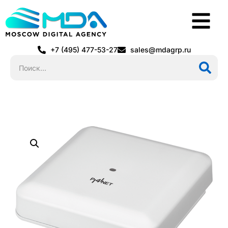
+7 (495) 477-53-27
sales@mdagrp.ru