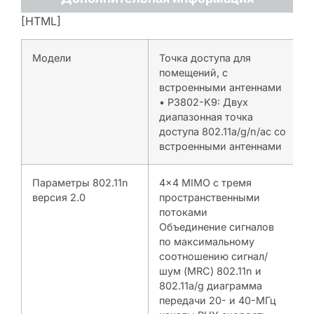
[HTML]
Модели
Точка доступа для
помещений, с
встроенными антеннами
• P3802-K9: Двух
диапазонная точка
доступа 802.11a/g/n/ac со
встроенными антеннами
Параметры 802.11n
4×4 MIMO с тремя
версия 2.0
пространственными
потоками
Объединение сигналов
по максимальному
соотношению сигнал/
шум (MRC) 802.11n и
802.11a/g диаграмма
передачи 20- и 40-MГц