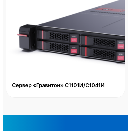
СХД HPE MSA 2060 R0Q73A - 16Gb FC
LFF
Два контроллера 16Gb FC, большой форм-фактор