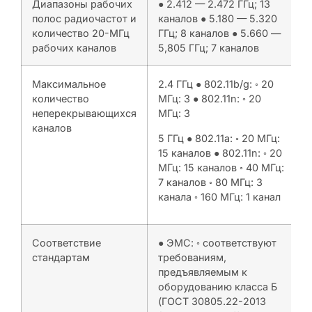
Диапазоны рабочих
● 2.412 — 2.472 ГГц; 13
полос радиочастот и
каналов ● 5.180 — 5.320
количество 20-MГц
ГГц; 8 каналов ● 5.660 —
рабочих каналов
5,805 ГГц; 7 каналов
Максимальное
2.4 ГГц ● 802.11b/g: ◦ 20
количество
MГц: 3 ● 802.11n: ◦ 20
неперекрывающихся
MГц: 3
каналов
5 ГГц ● 802.11a: ◦ 20 MГц:
15 каналов ● 802.11n: ◦ 20
MГц: 15 каналов ◦ 40 MГц:
7 каналов ◦ 80 MГц: 3
канала ◦ 160 MГц: 1 канал
Соответствие
● ЭМС: ◦ соответствуют
стандартам
требованиям,
предъявляемым к
оборудованию класса Б
(ГОСТ 30805.22-2013