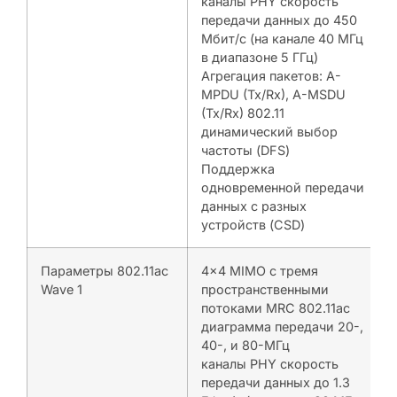
каналы PHY скорость
передачи данных до 450
Мбит/с (на канале 40 MГц
в диапазоне 5 ГГц)
Агрегация пакетов: A-
MPDU (Tx/Rx), A-MSDU
(Tx/Rx) 802.11
динамический выбор
частоты (DFS)
Поддержка
одновременной передачи
данных с разных
устройств (CSD)
Параметры 802.11ac
4×4 MIMO с тремя
Wave 1
пространственными
потоками MRC 802.11ac
диаграмма передачи 20-,
40-, и 80-МГц
каналы PHY скорость
передачи данных до 1.3