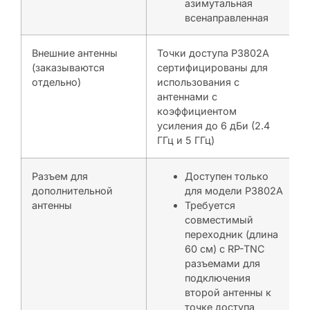
азимутальная
всенаправленная
Внешние антенны
Точки доступа P3802A
(заказываются
сертифицированы для
отдельно)
использования с
антеннами с
коэффициентом
усиления до 6 дБи (2.4
ГГц и 5 ГГц)
Разъем для
Доступен только
дополнительной
для модели P3802A
антенны
Требуется
совместимый
переходник (длина
60 см) с RP-TNC
разъемами для
подключения
второй антенны к
точке доступа