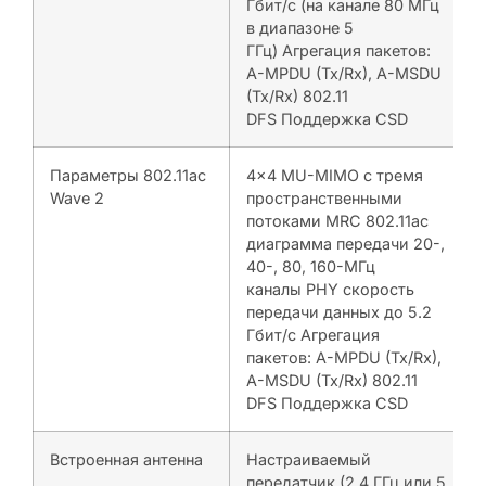
Гбит/с (на канале 80 MГц
в диапазоне 5
ГГц) Агрегация пакетов:
A-MPDU (Tx/Rx), A-MSDU
(Tx/Rx) 802.11
DFS Поддержка CSD
Параметры 802.11ac
4×4 MU-MIMO с тремя
Wave 2
пространственными
потоками MRC 802.11ac
диаграмма передачи 20-,
40-, 80, 160-МГц
каналы PHY скорость
передачи данных до 5.2
Гбит/с Агрегация
пакетов: A-MPDU (Tx/Rx),
A-MSDU (Tx/Rx) 802.11
DFS Поддержка CSD
Встроенная антенна
Настраиваемый
передатчик (2.4 ГГц или 5