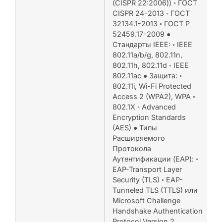
(CISPR 22:2006)) ◦ ГОСТ
CISPR 24-2013 ◦ ГОСТ
32134.1-2013 ◦ ГОСТ Р
52459.17-2009 ●
Стандарты IEEE: ◦ IEEE
802.11a/b/g, 802.11n,
802.11h, 802.11d ◦ IEEE
802.11ac ● Защита: ◦
802.11i, Wi-Fi Protected
Access 2 (WPA2), WPA ◦
802.1X ◦ Advanced
Encryption Standards
(AES) ● Типы
Расширяемого
Протокола
Аутентификации (EAP): ◦
EAP-Transport Layer
Security (TLS) ◦ EAP-
Tunneled TLS (TTLS) или
Microsoft Challenge
Handshake Authentication
Protocol Version 2