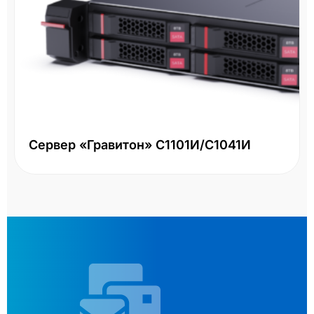
Сервер «Гравитон» С1101И/С1041И