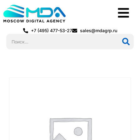
+7 (495) 477-53-27
sales@mdagrp.ru