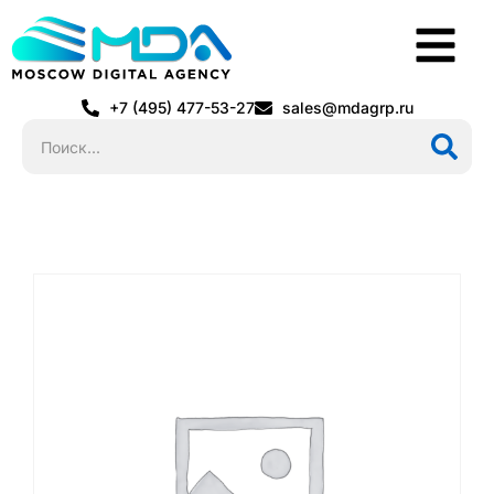
+7 (495) 477-53-27
sales@mdagrp.ru