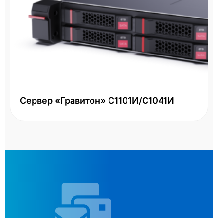
Сервер «Гравитон» С1101И/С1041И