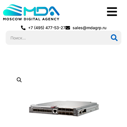
+7 (495) 477-53-27
sales@mdagrp.ru