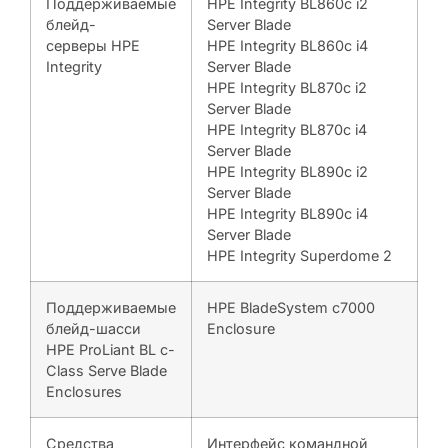
Поддерживаемые
HPE Integrity BL860c i2
блейд-
Server Blade
серверы HPE
HPE Integrity BL860c i4
Integrity
Server Blade
HPE Integrity BL870c i2
Server Blade
HPE Integrity BL870c i4
Server Blade
HPE Integrity BL890c i2
Server Blade
HPE Integrity BL890c i4
Server Blade
HPE Integrity Superdome 2
Поддерживаемые
HPE BladeSystem c7000
блейд-шасси
Enclosure
HPE ProLiant BL c-
Class Serve Blade
Enclosures
Средства
Интерфейс командной