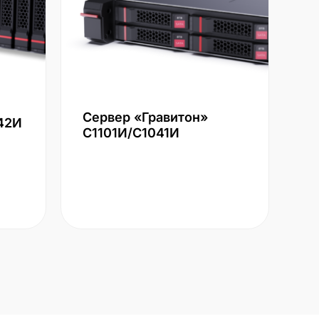
Сервер «Гравитон»
42И
С1101И/С1041И