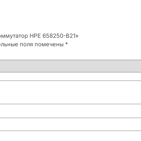
коммутатор HPE 658250-B21»
ельные поля помечены
*