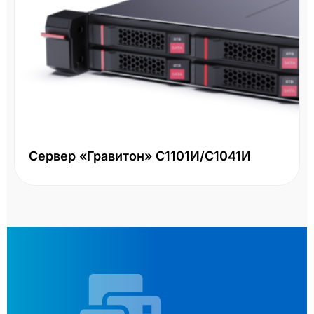
Сервер «Гравитон» С1101И/С1041И