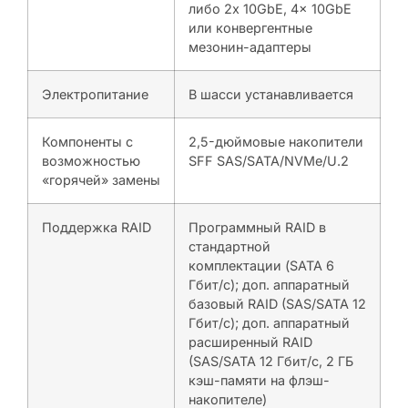
либо 2x 10GbE, 4x 10GbE
или конвергентные
мезонин-адаптеры
Электропитание
В шасси устанавливается
Компоненты с
2,5-дюймовые накопители
возможностью
SFF SAS/SATA/NVMe/U.2
«горячей» замены
Поддержка RAID
Программный RAID в
стандартной
комплектации (SATA 6
Гбит/с); доп. аппаратный
базовый RAID (SAS/SATA 12
Гбит/с); доп. аппаратный
расширенный RAID
(SAS/SATA 12 Гбит/с, 2 ГБ
кэш-памяти на флэш-
накопителе)