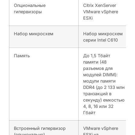
Опциональные
Citrix XenServer
гипервизоры
VMware vSphere
ESXi
Набор микросхем
Набор микросхем
серии Intel C610
Память
До 1,5 Тбайт
памяти (48
разъемов для
модулей DIMM):
модули памяти
DDR4 (до 2 133 млн
транзакций в
секунду) емкостью
4, 8, 16 или 32
Гбайт
Встроенный гипервизор
VMware vSphere
(опционально)
ESXi на