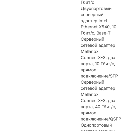
Гбит/с
Двухпортовый
серверный
адаптер Intel
Ethernet X540, 10
Гбит/с, Base-T
Серверный
сетевой адаптер
Mellanox
ConnectX-3, два
порта, 10 Гбит/с,
прямое
подключение/SFP+
Серверный
сетевой адаптер
Mellanox
ConnectX-3, два
порта, 40 Гбит/с,
прямое
подключение/QSFP
Однопортовый