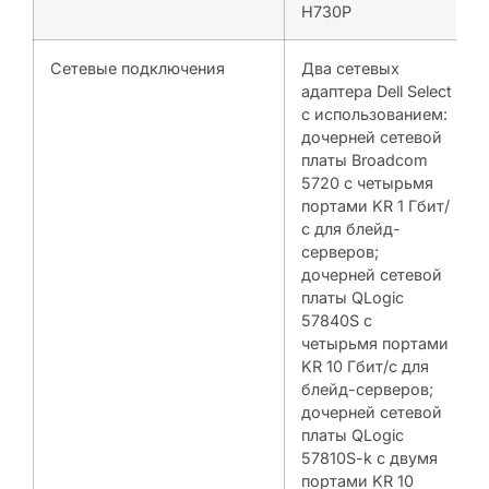
H730P
Сетевые подключения
Два сетевых
адаптера Dell Select
с использованием:
дочерней сетевой
платы Broadcom
5720 с четырьмя
портами KR 1 Гбит/
с для блейд-
серверов;
дочерней сетевой
платы QLogic
57840S с
четырьмя портами
KR 10 Гбит/с для
блейд-серверов;
дочерней сетевой
платы QLogic
57810S-k с двумя
портами KR 10