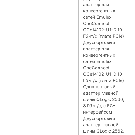
адаптер для
конвергентных
сетей Emulex
OneConnect
OCe14102-U1-D 10
Гбит/с (плата PCIe)
Двухпортовый
адаптер для
конвергентных
сетей Emulex
OneConnect
OCe14102-U1-D 10
Гбит/с (плата PCIe)
Однопортовый
адаптер главной
шины QLogic 2560,
8 Гбит/с, с FC-
интерфейсом
Двухпортовый
адаптер главной
шины QLogic 2562,