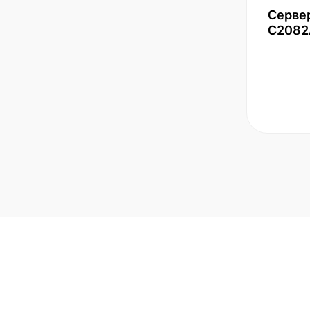
Серве
С2082
Подписаться на но