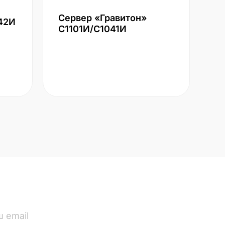
Сервер «Гравитон»
42И
С1101И/С1041И
ПОДПИСАТЬСЯ