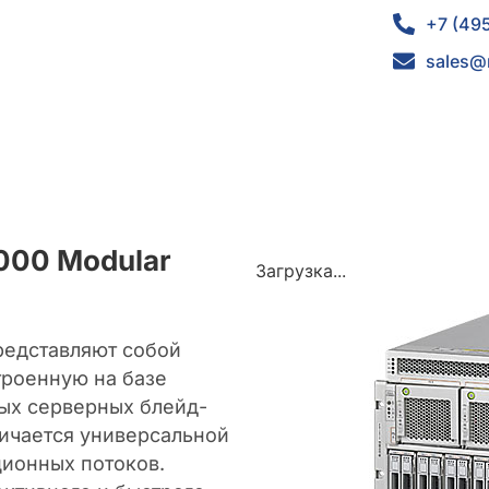
+7 (49
sales@
6000 Modular
Загрузка...
редставляют собой
троенную на базе
ых серверных блейд-
личается универсальной
ционных потоков.