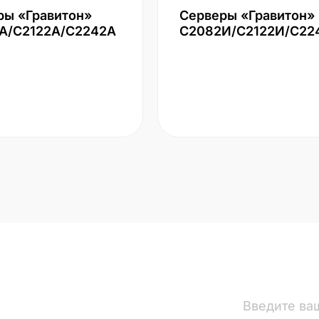
ры «Гравитон»
Серверы «Гравитон»
А/С2122А/С2242А
С2082И/С2122И/С22
вости