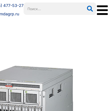
5) 477-53-27
mdagrp.ru