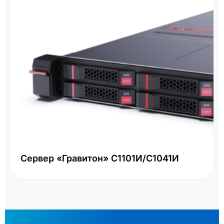
Сервер «Гравитон» С1101И/С1041И