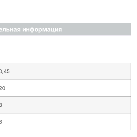
ельная информация
0,45
20
8
8