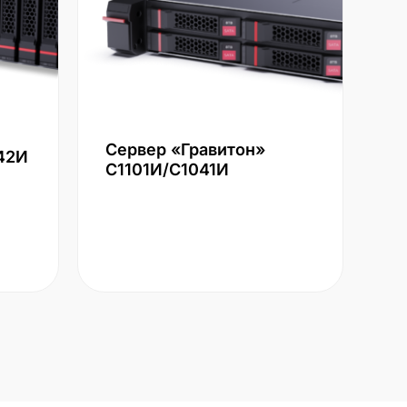
Сервер «Гравитон»
42И
С1101И/С1041И