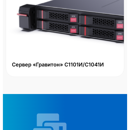
Сервер «Гравитон» С1101И/С1041И