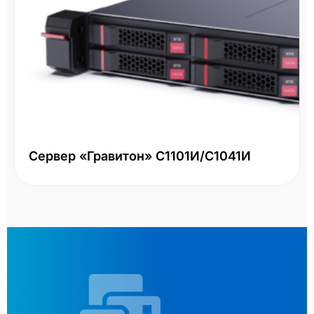
Сервер «Гравитон» С1101И/С1041И