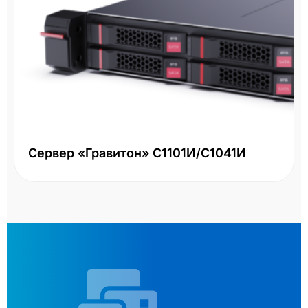
Сервер «Гравитон» С1101И/С1041И