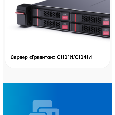
Сервер «Гравитон» С1101И/С1041И