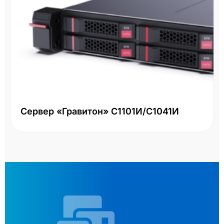
Сервер «Гравитон» С1101И/С1041И