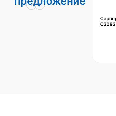
предложение
Серве
С2082