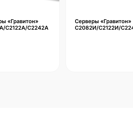
ры «Гравитон»
Серверы «Гравитон»
А/С2122А/С2242А
С2082И/С2122И/С22