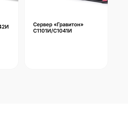
Сервер «Гравитон»
42И
С1101И/С1041И