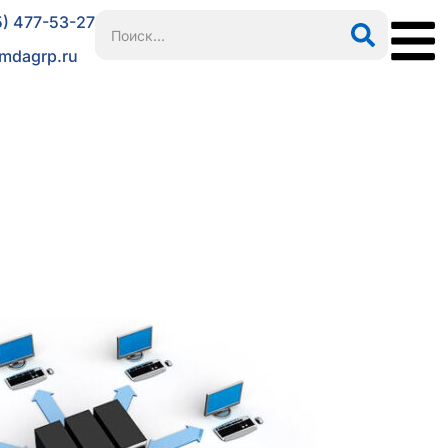
5) 477-53-27
mdagrp.ru