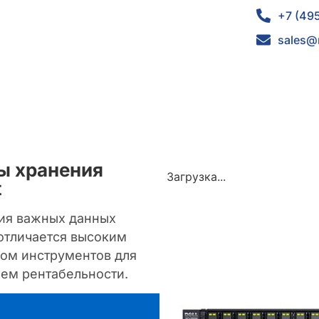
+7 (49
sales@
ы хранения
Загрузка...
t
ия важных данных
 отличается высоким
ом инструментов для
лем рентабельности.