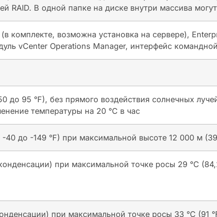
й RAID. В одной папке на диске внутри массива могут
 (в комплекте, возможна установка на сервере), Enterp
ль vCenter Operations Manager, интерфейс командно
т 50 до 95 °F), без прямого воздействия солнечных луч
енение температуры на 20 °C в час
т -40 до -149 °F) при максимальной высоте 12 000 м (
 конденсации) при максимальной точке росы 29 °C (84,
конденсации) при максимальной точке росы 33 °C (91 °