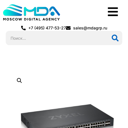
+7 (495) 477-53-27
sales@mdagrp.ru