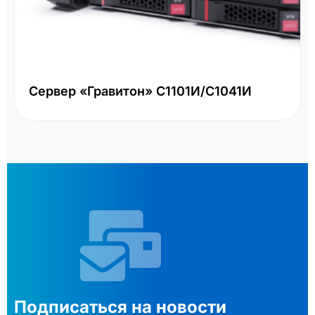
Сервер «Гравитон» С1101И/С1041И
Подписаться на новости