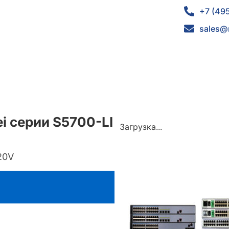
+7 (49
sales@
 серии S5700-LI
Загрузка...
220V