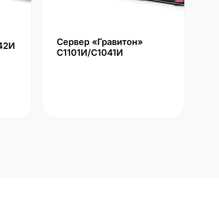
Сервер «Гравитон»
42И
С1101И/С1041И