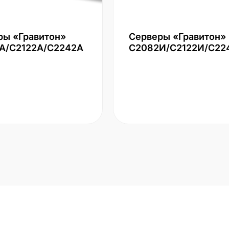
ры «Гравитон»
Серверы «Гравитон»
А/С2122А/С2242А
С2082И/С2122И/С22