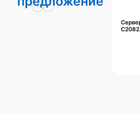
предложение
Серве
С2082