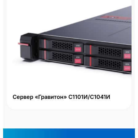
Сервер «Гравитон» С1101И/С1041И