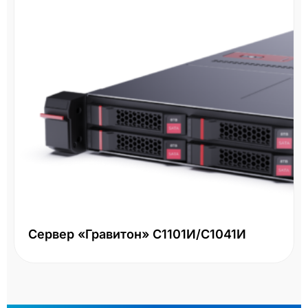
Сервер «Гравитон» С1101И/С1041И