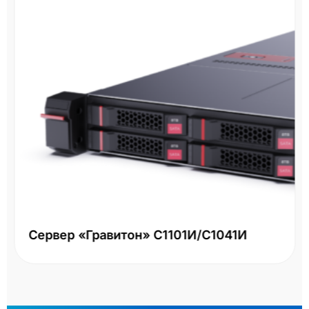
Сервер «Гравитон» С1101И/С1041И