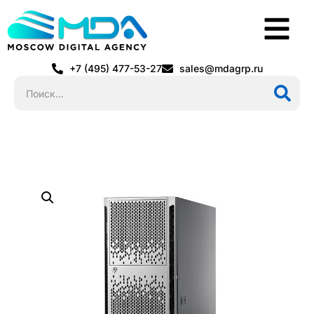
+7 (495) 477-53-27
sales@mdagrp.ru