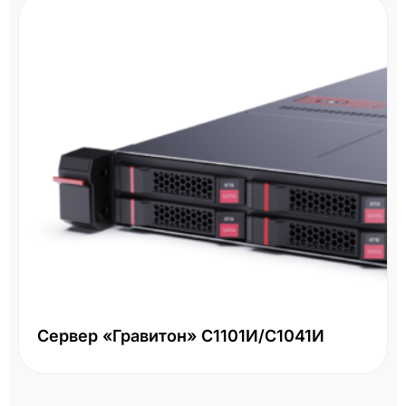
Сервер «Гравитон» С1101И/С1041И