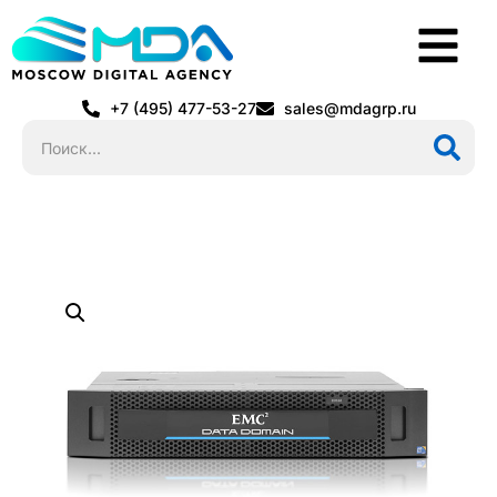
+7 (495) 477-53-27
sales@mdagrp.ru