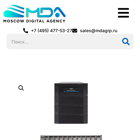
+7 (495) 477-53-27
sales@mdagrp.ru