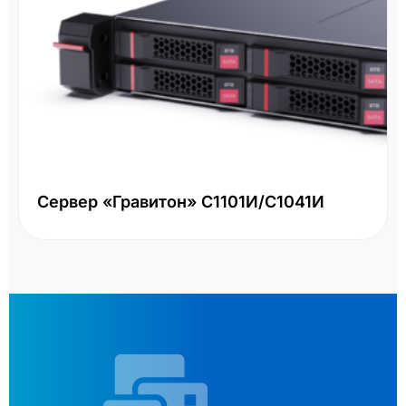
Сервер «Гравитон» С1101И/С1041И