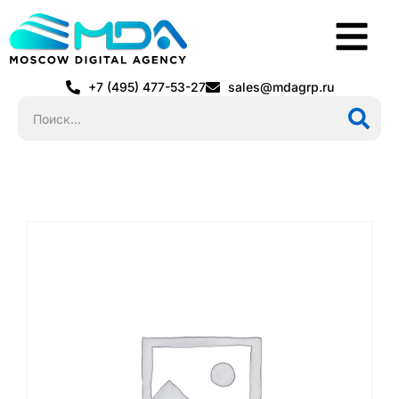
+7 (495) 477-53-27
sales@mdagrp.ru