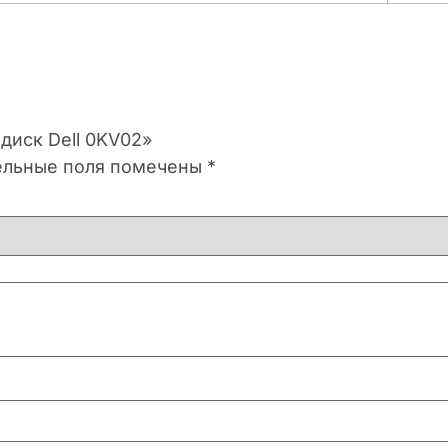
диск Dell 0KV02»
ельные поля помечены
*