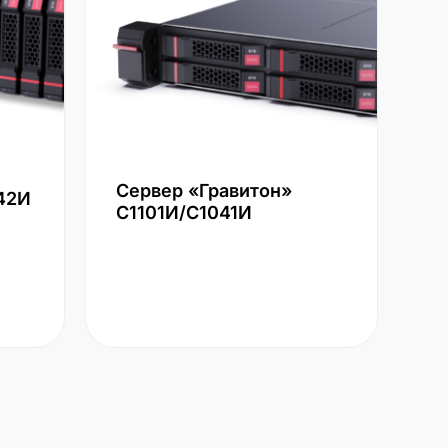
Сервер «Гравитон»
42И
С1101И/С1041И