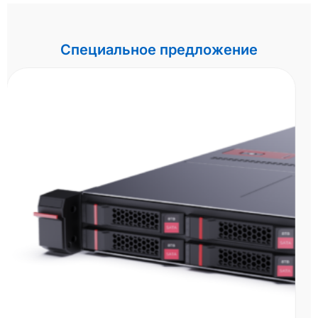
Специальное предложение
СХД HPE MSA 2060 R0Q73A - 16Gb FC
LFF
Два контроллера 16Gb FC, большой форм-фактор