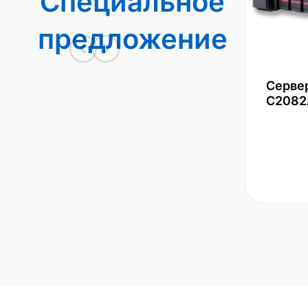
Специальное
предложение
Серве
С2082