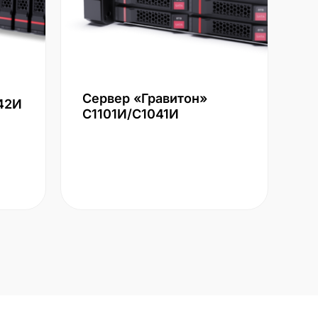
Сервер «Гравитон»
42И
С1101И/С1041И