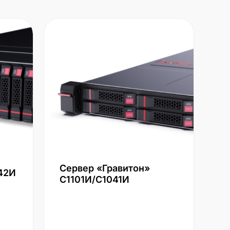
Сервер «Гравитон»
42И
С1101И/С1041И