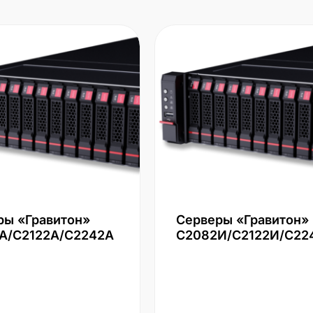
ры «Гравитон»
Серверы «Гравитон»
А/С2122А/С2242А
С2082И/С2122И/С22