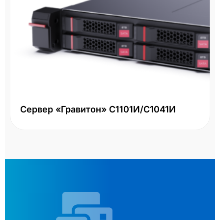
Сервер «Гравитон» С1101И/С1041И