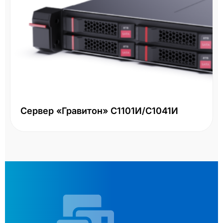
Сервер «Гравитон» С1101И/С1041И