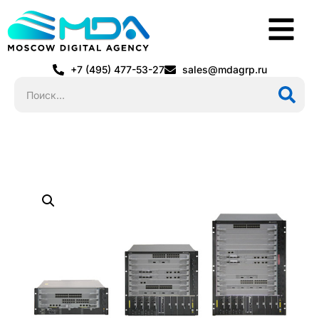
+7 (495) 477-53-27
sales@mdagrp.ru