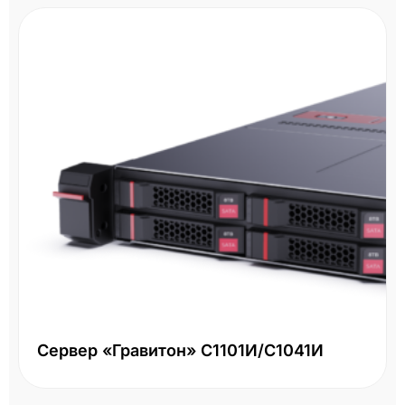
Сервер «Гравитон» С1101И/С1041И