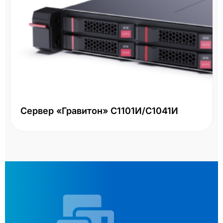
Сервер «Гравитон» С1101И/С1041И