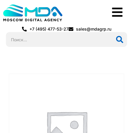
+7 (495) 477-53-27
sales@mdagrp.ru