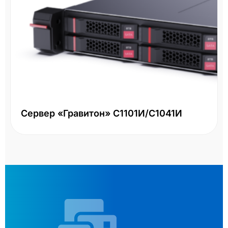
Сервер «Гравитон» С1101И/С1041И