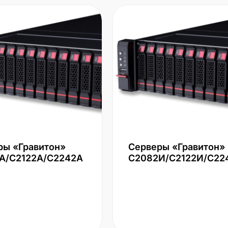
ры «Гравитон»
Серверы «Гравитон»
А/С2122А/С2242А
С2082И/С2122И/С22