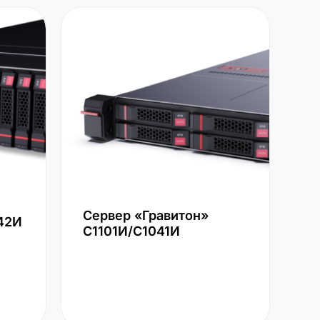
Сервер «Гравитон»
42И
С1101И/С1041И