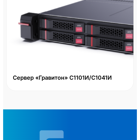
Сервер «Гравитон» С1101И/С1041И