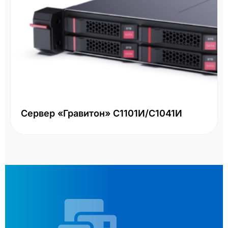
Сервер «Гравитон» С1101И/С1041И