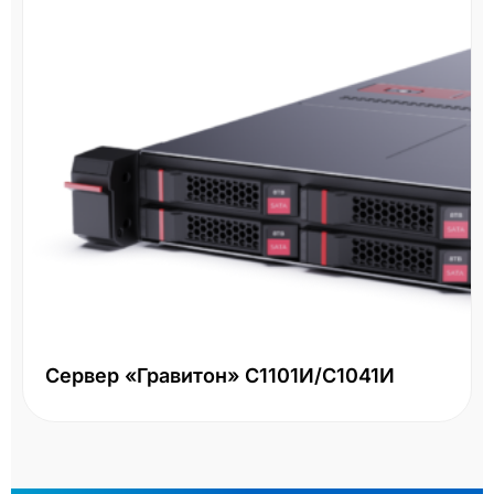
Сервер «Гравитон» С1101И/С1041И